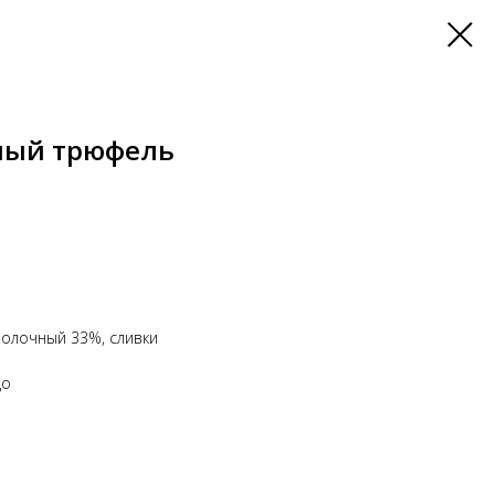
ный трюфель
олочный 33%, сливки
до