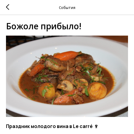
События
Божоле прибыло!
Праздник молодого вина в Le carré 🍷