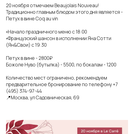
20 ноября отмечаем Beaujolais Nouveau!
Традиционно главным блюдом этого дня является -
Петух в вине Coq au vin
▫️Начало праздничного меню с 18:00
▫️Французский шансон в исполнении Яна Сотти
(Ян&Свои) с 19:30
Петух в вине - 2800₽
Божоле Нуво (бутылка) - 5500, по бокалам - 1200
Количество мест ограничено, рекомендуем
предварительное бронирование по телефону +7
(495) 374-97-44
📍Москва, ул Садовническая, 69