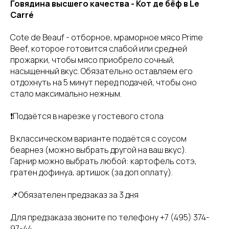
Говядина высшего качества - Кот де бёф в Le
Carré
Cote de Beauf - отборное, мраморное мясо Prime
Beef, которое готовится слабой или средней
прожарки, чтобы мясо приобрело сочный,
насыщенный вкус. Обязательно оставляем его
отдохнуть на 5 минут перед подачей, чтобы оно
стало максимально нежным.
❗️Подаётся в нарезке у гостевого стола
В классическом варианте подаётся с соусом
беарнез (можно выбрать другой на ваш вкус).
Гарнир можно выбрать любой: картофель сотэ,
гратен дофинуа, артишок (за доп оплату).
📌Обязателен предзаказ за 3 дня
Для предзаказа звоните по телефону +7 (495) 374-
97-44