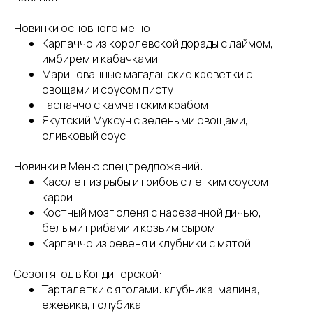
Новинки основного меню:
Карпаччо из королевской дорады с лаймом,
имбирем и кабачками
Маринованные магаданские креветки с
овощами и соусом писту
Гаспаччо с камчатским крабом
Якутский Муксун с зелеными овощами,
оливковый соус
Новинки в Меню спецпредложений:
Касолет из рыбы и грибов с легким соусом
карри
Костный мозг оленя с нарезанной дичью,
белыми грибами и козьим сыром
Карпаччо из ревеня и клубники с мятой
Сезон ягод в Кондитерской:
Тарталетки с ягодами: клубника, малина,
ежевика, голубика