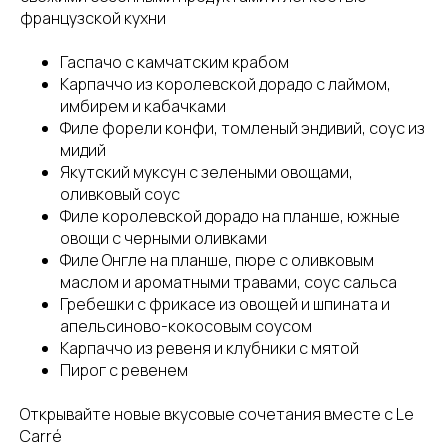
французской кухни
Гаспачо с камчатским крабом
Карпаччо из королевской дорадо с лаймом,
имбирем и кабачками
Филе форели конфи, томленый эндивий, соус из
мидий
Якутский муксун с зелеными овощами,
оливковый соус
Филе королевской дорадо на планше, южные
овощи с черными оливками
Филе Oнгле на планше, пюре с оливковым
маслом и ароматными травами, соус сальса
Гребешки с фрикасе из овощей и шпината и
апельсиново-кокосовым соусом
Карпаччо из ревеня и клубники с мятой
Пирог с ревенем
Открывайте новые вкусовые сочетания вместе с Le
Carré