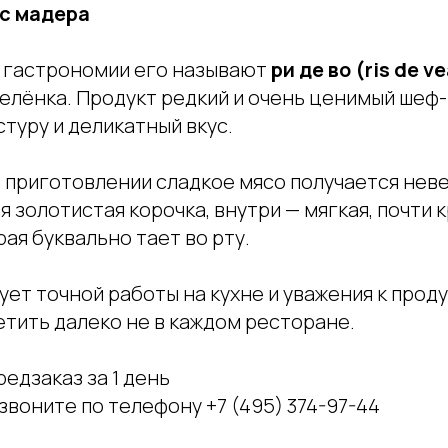
ус мадера
 гастрономии его называют
ри де во (ris de v
елёнка. Продукт редкий и очень ценимый шеф-
туру и деликатный вкус.
 приготовлении сладкое мясо получается нев
я золотистая корочка, внутри — мягкая, почти 
рая буквально тает во рту.
ет точной работы на кухне и уважения к проду
етить далеко не в каждом ресторане.
едзаказ за 1 день
звоните по телефону +7 (495) 374-97-44