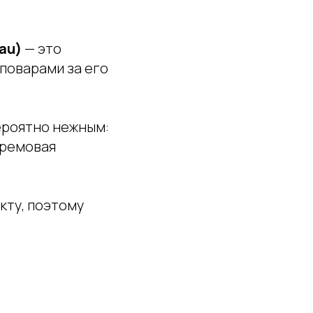
eau)
— это
поварами за его
ероятно нежным:
кремовая
кту, поэтому