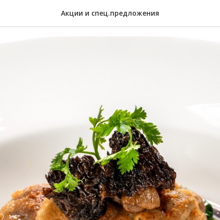
ес - Сладкое мясо телен
Акции и спец.предложения