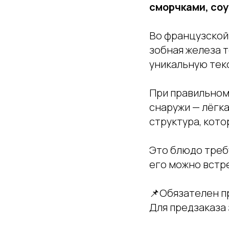
сморчками, со
Во французской
зобная железа т
уникальную текс
При правильном
снаружи — лёгка
структура, кото
Это блюдо требу
его можно встр
📌Обязателен пр
Для предзаказа 